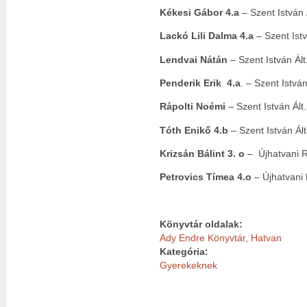
Kékesi Gábor 4.a
– Szent István Á
Lackó Lili Dalma 4.a
– Szent Istv
Lendvai Nátán
– Szent István Ált.
Penderik Erik 4.a
. – Szent István 
Rápolti Noémi
– Szent István Ált.
Tóth Enikő 4.b
– Szent István Ált.
Krizsán Bálint 3. o
– Újhatvani Ró
Petrovics Tímea 4.o
– Újhatvani 
Könyvtár oldalak:
Ady Endre Könyvtár, Hatvan
Kategória:
Gyerekeknek