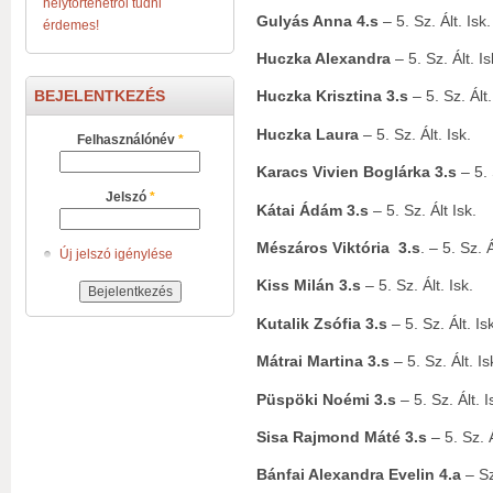
helytörténetről tudni
Gulyás Anna 4.s
– 5. Sz. Ált. Isk.
érdemes!
Huczka Alexandra
– 5. Sz. Ált. Is
BEJELENTKEZÉS
Huczka Krisztina 3.s
– 5. Sz. Ált.
Huczka Laura
– 5. Sz. Ált. Isk.
Felhasználónév
*
Karacs Vivien Boglárka 3.s
– 5. 
Jelszó
*
Kátai Ádám 3.s
– 5. Sz. Ált Isk.
Mészáros Viktória 3.s
. – 5. Sz. Á
Új jelszó igénylése
Kiss Milán 3.s
– 5. Sz. Ált. Isk.
Kutalik Zsófia 3.s
– 5. Sz. Ált. Is
Mátrai Martina 3.s
– 5. Sz. Ált. Is
Püspöki Noémi 3.s
– 5. Sz. Ált. I
Sisa Rajmond Máté 3.s
– 5. Sz. Á
Bánfai Alexandra Evelin 4.a
– Sz