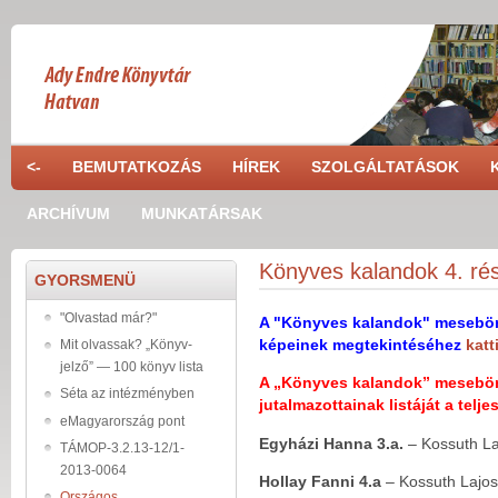
Ugrás a tartalomra
<-
BEMUTATKOZÁS
HÍREK
SZOLGÁLTATÁSOK
ARCHÍVUM
MUNKATÁRSAK
Könyves kalandok 4. rész
GYORSMENÜ
"Olvastad már?"
A "Könyves kalandok" meseböngé
képeinek megtekintéséhez
katt
Mit olvassak? „Könyv-
jelző” — 100 könyv lista
A „Könyves kalandok” meseböng
Séta az intézményben
jutalmazottainak listáját a telj
eMagyarország pont
Egyházi Hanna
3.a.
– Kossuth Laj
TÁMOP-3.2.13-12/1-
2013-0064
Hollay Fanni 4.a
– Kossuth Lajos 
Országos