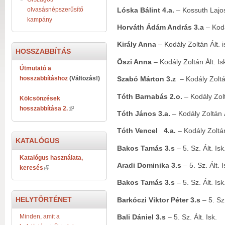
olvasásnépszerűsítő
Lóska Bálint 4.a.
– Kossuth Lajos 
kampány
Horváth Ádám András 3.a
– Kodá
Király Anna
– Kodály Zoltán Ált. i
HOSSZABBÍTÁS
Őszi Anna
– Kodály Zoltán Ált. Is
Útmutató a
hosszabbításhoz
(Változás!)
Szabó Márton 3.z
– Kodály Zoltán
Tóth Barnabás 2.o.
– Kodály Zolt
Kölcsönzések
hosszabbítása 2.
Tóth János 3.a.
– Kodály Zoltán Á
Tóth Vencel 4.a.
– Kodály Zoltán
KATALÓGUS
Bakos Tamás 3.s
– 5. Sz. Ált. Isk
Katalógus használata,
Aradi Dominika 3.s
– 5. Sz. Ált. I
keresés
Bakos Tamás 3.s
– 5. Sz. Ált. Isk
HELYTÖRTÉNET
Barkóczi Viktor Péter 3.s
– 5. Sz.
Minden, amit a
Bali Dániel 3.s
– 5. Sz. Ált. Isk.