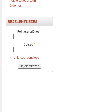
helytörténetről tudni
érdemes!
BEJELENTKEZÉS
Felhasználónév
*
Jelszó
*
Új jelszó igénylése