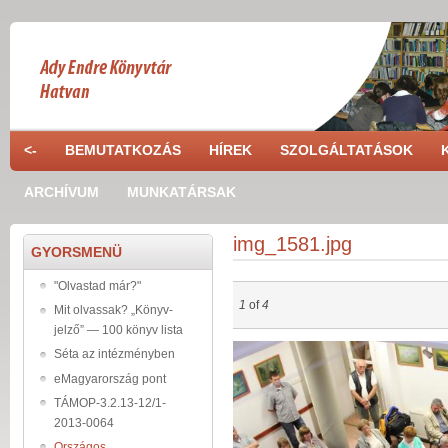
Ugrás a tartalomra
<-
BEMUTATKOZÁS
HÍREK
SZOLGÁLTATÁSOK
ARCHÍVUM
MUNKATÁRSAK
img_1581.jpg
GYORSMENÜ
"Olvastad már?"
1
of
4
Mit olvassak? „Könyv-
jelző” — 100 könyv lista
img_1581.jpg
Séta az intézményben
eMagyarország pont
TÁMOP-3.2.13-12/1-
2013-0064
Országos