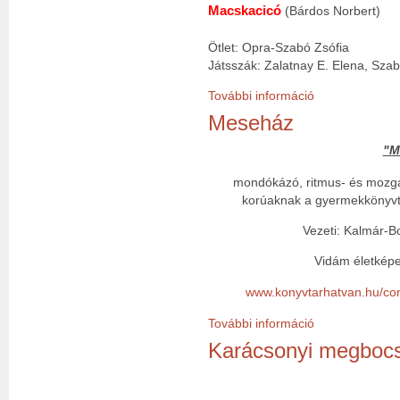
Macskacicó
(Bárdos Norbert)
Ötlet: Opra-Szabó Zsófia
Játsszák: Zalatnay E. Elena, Sza
További információ
Cakkumpakli Szín
Meseház
"M
mondókázó, ritmus- és mozgá
korúaknak a gyermekkönyvt
Vezeti: Kalmár-
Vidám életképek
www.konyvtarhatvan.hu/c
További információ
Meseház tartalo
Karácsonyi megbocs