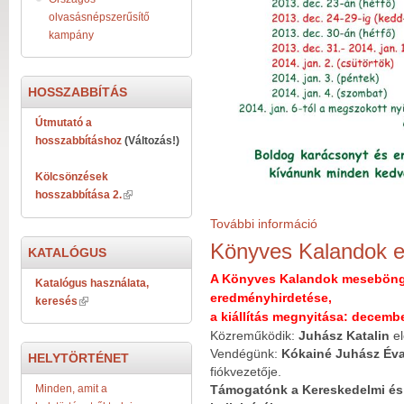
olvasásnépszerűsítő
kampány
HOSSZABBÍTÁS
Útmutató a
hosszabbításhoz
(Változás!)
Kölcsönzések
hosszabbítása 2.
További információ
Ünnepi Nyitvatart
Könyves Kalandok e
KATALÓGUS
A Könyves Kalandok meseböng
Katalógus használata,
eredményhirdetése,
keresés
a kiállítás megnyitása:
december
Közreműködik:
Juhász Katalin
el
Vendégünk:
Kókainé Juhász Év
HELYTÖRTÉNET
fiókvezetője.
Minden, amit a
Támogatónk a Kereskedelmi és 