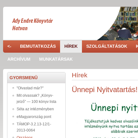
Ugrás a tartalomra
<-
BEMUTATKOZÁS
HÍREK
SZOLGÁLTATÁSOK
ARCHÍVUM
MUNKATÁRSAK
Hírek
GYORSMENÜ
Ünnepi Nyitvatartás!
"Olvastad már?"
Mit olvassak? „Könyv-
jelző” — 100 könyv lista
Séta az intézményben
eMagyarország pont
TÁMOP-3.2.13-12/1-
2013-0064
Országos