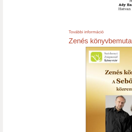
További információ
Folytatódik a "Ma
Zenés könyvbemutat