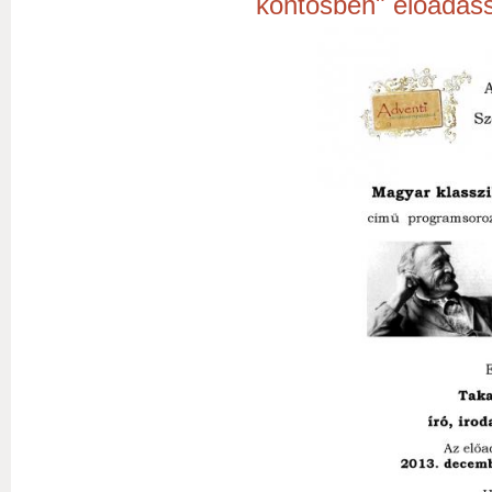
köntösben" előadáss