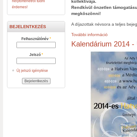
helytörténetről tudni
kollektívája.
érdemes!
Rendkívül önzetlen támogatásu
megköszönni!
A díjazottak névsora a teljes bej
BEJELENTKEZÉS
További információ
Könyves Kalandok
Felhasználónév
*
Kalendárium 2014 -
Jelszó
*
Új jelszó igénylése