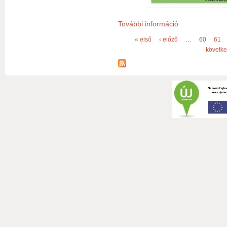
További információ
Közéleti Szalon! 
Oldalak
« első
‹ előző
…
60
61
követke