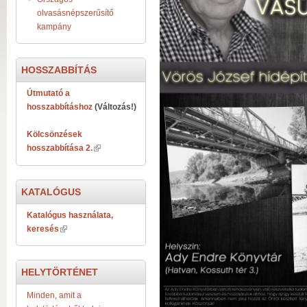
olvasásnépszerűsítő
kampány
HOSSZABBÍTÁS
Útmutató a
hosszabbításhoz
(Változás!)
Kölcsönzések
hosszabbítása 2.
KATALÓGUS
Katalógus használata,
keresés
HELYTÖRTÉNET
Minden, amit a