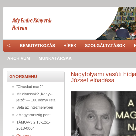
Ugrás a tartalomra
<-
BEMUTATKOZÁS
HÍREK
SZOLGÁLTATÁSOK
ARCHÍVUM
MUNKATÁRSAK
Nagyfolyami vasúti hídja
GYORSMENÜ
József előadása
"Olvastad már?"
Mit olvassak? „Könyv-
jelző” — 100 könyv lista
Séta az intézményben
eMagyarország pont
TÁMOP-3.2.13-12/1-
2013-0064
Országos