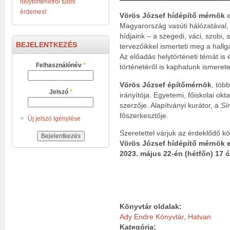
helytörténetről tudni
érdemes!
Vörös József hídépítő mérnök
Magyarország vasúti hálózatával, 
hídjaink – a szegedi, váci, szobi, 
BEJELENTKEZÉS
tervezőikkel ismerteti meg a hallg
Az előadás helytörténeti témát is é
Felhasználónév
*
történetéről is kaphatunk ismeret
Vörös József építőmérnök
, töb
Jelszó
*
irányítója. Egyetemi, főiskolai ok
szerzője. Alapítványi kurátor, a
Sí
főszerkesztője.
Új jelszó igénylése
Szeretettel várjuk az érdeklődő k
Vörös József hídépítő mérnök 
2023. május 22-én (hétfőn) 17 
Könyvtár oldalak:
Ady Endre Könyvtár, Hatvan
Kategória: