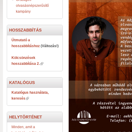
olvasásnépszerűsítő
kampány
HOSSZABBÍTÁS
Útmutató a
hosszabbításhoz
(Változás!)
Kölcsönzések
hosszabbítása 2.
KATALÓGUS
Katalógus használata,
keresés
HELYTÖRTÉNET
Minden, amit a