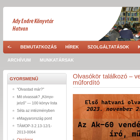
Ugrás a tartalomra
<-
BEMUTATKOZÁS
HÍREK
SZOLGÁLTATÁSOK
ARCHÍVUM
MUNKATÁRSAK
Olvasókör találkozó – v
GYORSMENÜ
műfordító
"Olvastad már?"
Mit olvassak? „Könyv-
jelző” — 100 könyv lista
Séta az intézményben
eMagyarország pont
TÁMOP-3.2.13-12/1-
2013-0064
Országos