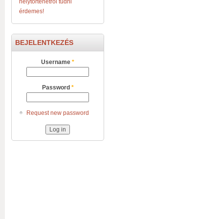
helytörténetről tudni
érdemes!
BEJELENTKEZÉS
Username
*
Password
*
Request new password