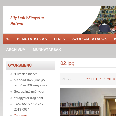
Skip to main content
<-
BEMUTATKOZÁS
HÍREK
SZOLGÁLTATÁSOK
ARCHÍVUM
MUNKATÁRSAK
02.jpg
GYORSMENÜ
"Olvastad már?"
2
of
10
<< First
< Previous
Mit olvassak? „Könyv-
jelző” — 100 könyv lista
02_79.jpg
Séta az intézményben
eMagyarország pont
TÁMOP-3.2.13-12/1-
2013-0064
Országos