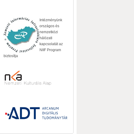
Intézményünk
országos és
nemzetközi
hálózati
kapcsolatát az
NIIF Program
biztosítja