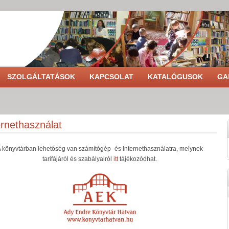
SZOLGÁLTATÁSOK
KAPCSOLAT
KATALÓGUSOK
GA
ernethasználat
 könyvtárban lehetőség van számítógép- és internethasználatra, melynek
tarifájáról és szabályairól
itt
tájékozódhat.