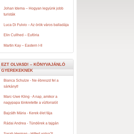
Johan Idema – Hogyan legyünk jobb
turisták
Luca Di Fulvio – Az örök város balladája
Elin Cullhed – Eufória
Martin Kay – Eastern I-II
EZT OLVASD! – KÖNYVAJÁNLÓ
GYEREKEKNEK
Bianca Schulze - Ne ​ébreszd fel a
sárkányt!
Marc-Uwe Kling - A ​nap, amikor a
nagypapa tönkretette a vízforralót
Bajzáth Mária - Kerek ​élet fája
Rádai Andrea - Tündérek ​a tajgán
Sarah Herman - Hitted ​volna?!