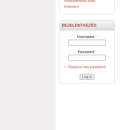
helytörténetről tudni
érdemes!
BEJELENTKEZÉS
Username
*
Password
*
Request new password