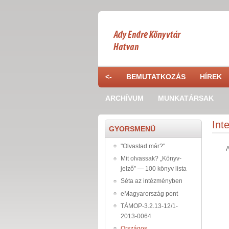
Skip to main content
<-
BEMUTATKOZÁS
HÍREK
ARCHÍVUM
MUNKATÁRSAK
Int
GYORSMENÜ
"Olvastad már?"
A
Mit olvassak? „Könyv-
jelző” — 100 könyv lista
Séta az intézményben
eMagyarország pont
TÁMOP-3.2.13-12/1-
2013-0064
Országos