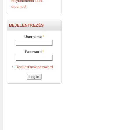
helytörténetről tudni
érdemes!
BEJELENTKEZÉS
Username
*
Password
*
Request new password