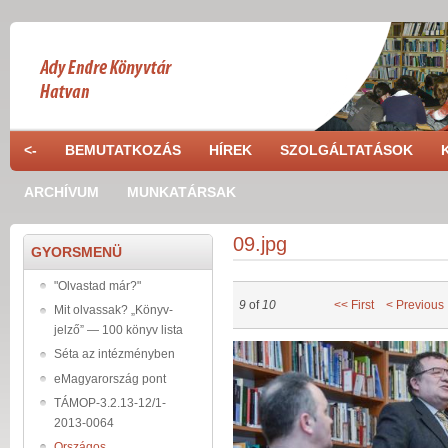
Skip to main content
<-
BEMUTATKOZÁS
HÍREK
SZOLGÁLTATÁSOK
ARCHÍVUM
MUNKATÁRSAK
09.jpg
GYORSMENÜ
"Olvastad már?"
9
of
10
<< First
< Previous
Mit olvassak? „Könyv-
jelző” — 100 könyv lista
09_26.jpg
Séta az intézményben
eMagyarország pont
TÁMOP-3.2.13-12/1-
2013-0064
Országos