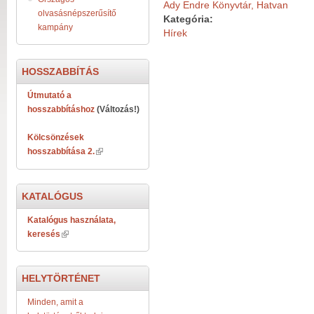
Ady Endre Könyvtár, Hatvan
olvasásnépszerűsítő
Kategória:
kampány
Hírek
HOSSZABBÍTÁS
Útmutató a
hosszabbításhoz
(Változás!)
Kölcsönzések
hosszabbítása 2.
KATALÓGUS
Katalógus használata,
keresés
HELYTÖRTÉNET
Minden, amit a