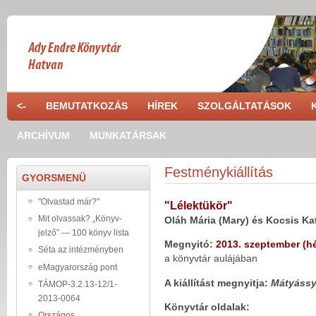
Skip to main content
<-
BEMUTATKOZÁS
HÍREK
SZOLGÁLTATÁSOK
ARCHÍVUM
MUNKATÁRSAK
Festménykiállítás
GYORSMENÜ
"Olvastad már?"
"Lélektükör"
Mit olvassak? „Könyv-
Oláh Mária (Mary) és Kocsis Kat
jelző” — 100 könyv lista
Megnyitó:
2013. szeptember (hé
Séta az intézményben
a könyvtár aulájában
eMagyarország pont
A kiállítást megnyitja:
Mátyássy
TÁMOP-3.2.13-12/1-
2013-0064
Könyvtár oldalak:
Országos