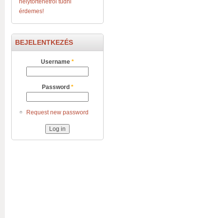
helytörténetről tudni
érdemes!
BEJELENTKEZÉS
Username
*
Password
*
Request new password