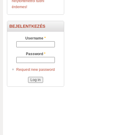
helytörténetről tudni
érdemes!
BEJELENTKEZÉS
Username
*
Password
*
Request new password