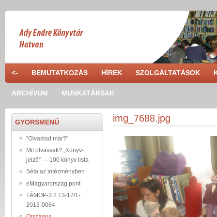
Skip to main content
<-
BEMUTATKOZÁS
HÍREK
SZOLGÁLTATÁSOK
ARCHÍVUM
MUNKATÁRSAK
img_7688.jpg
GYORSMENÜ
"Olvastad már?"
Mit olvassak? „Könyv-
jelző” — 100 könyv lista
Séta az intézményben
eMagyarország pont
TÁMOP-3.2.13-12/1-
2013-0064
Országos