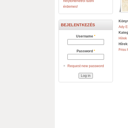
helytörténetről tudni
érdemes!
Könyv
BEJELENTKEZÉS
Ady E
Kateg
Username
*
Hírek
Hírek
Friss 
Password
*
Request new password