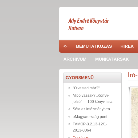
Skip to main content
<-
BEMUTATKOZÁS
HÍREK
ARCHÍVUM
MUNKATÁRSAK
Író
GYORSMENÜ
"Olvastad már?"
Mit olvassak? „Könyv-
jelző” — 100 könyv lista
Séta az intézményben
eMagyarország pont
TÁMOP-3.2.13-12/1-
2013-0064
Országos