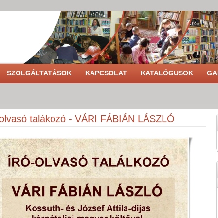
SZOLGÁLTATÁSOK
KAPCSOLAT
KATALÓGUSOK
GA
-olvasó talákozó - VÁRI FÁBIÁN LÁSZLÓ