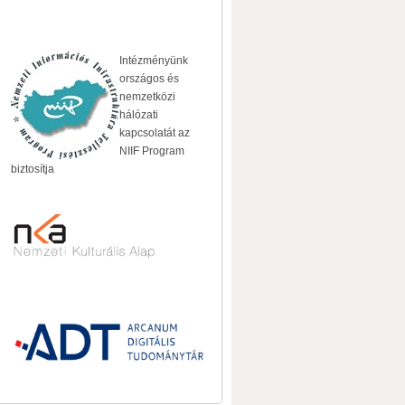
Intézményünk
országos és
nemzetközi
hálózati
kapcsolatát az
NIIF Program
biztosítja