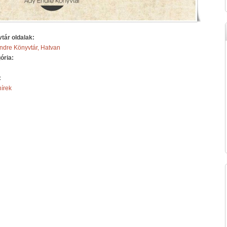
tár oldalak:
ndre Könyvtár, Hatvan
ória:
:
hírek