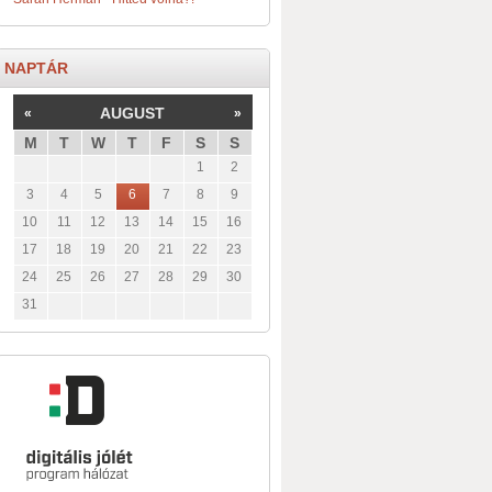
NAPTÁR
AUGUST
«
»
M
T
W
T
F
S
S
1
2
3
4
5
6
7
8
9
10
11
12
13
14
15
16
17
18
19
20
21
22
23
24
25
26
27
28
29
30
31