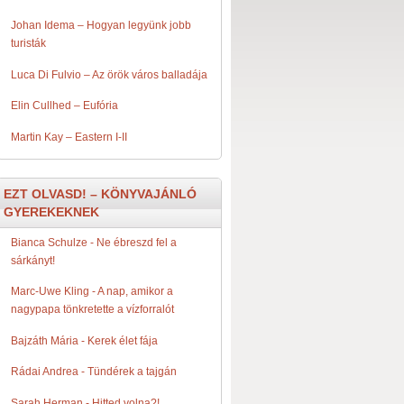
Johan Idema – Hogyan legyünk jobb
turisták
Luca Di Fulvio – Az örök város balladája
Elin Cullhed – Eufória
Martin Kay – Eastern I-II
EZT OLVASD! – KÖNYVAJÁNLÓ
GYEREKEKNEK
Bianca Schulze - Ne ​ébreszd fel a
sárkányt!
Marc-Uwe Kling - A ​nap, amikor a
nagypapa tönkretette a vízforralót
Bajzáth Mária - Kerek ​élet fája
Rádai Andrea - Tündérek ​a tajgán
Sarah Herman - Hitted ​volna?!