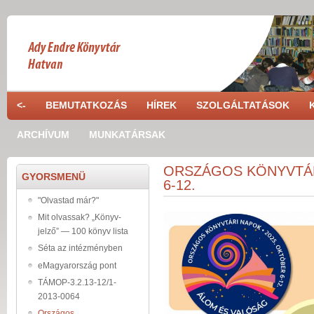
Skip to main content
<-
BEMUTATKOZÁS
HÍREK
SZOLGÁLTATÁSOK
ARCHÍVUM
MUNKATÁRSAK
ORSZÁGOS KÖNYVTÁRI 
GYORSMENÜ
6-12.
"Olvastad már?"
Mit olvassak? „Könyv-
jelző” — 100 könyv lista
Séta az intézményben
eMagyarország pont
TÁMOP-3.2.13-12/1-
2013-0064
Országos