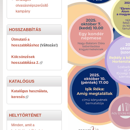
olvasásnépszerűsítő
kampány
HOSSZABBÍTÁS
Útmutató a
hosszabbításhoz
(Változás!)
Kölcsönzések
hosszabbítása 2.
KATALÓGUS
Katalógus használata,
keresés
HELYTÖRTÉNET
Minden, amit a