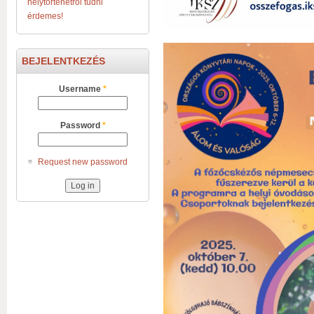
helytörténetről tudni
érdemes!
BEJELENTKEZÉS
Username
*
Password
*
Request new password