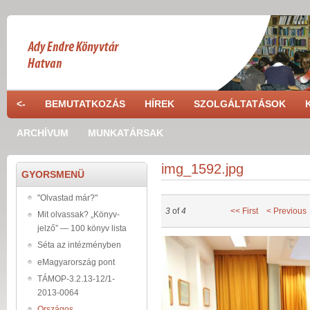
Ugrás a tartalomra
<-
BEMUTATKOZÁS
HÍREK
SZOLGÁLTATÁSOK
ARCHÍVUM
MUNKATÁRSAK
img_1592.jpg
GYORSMENÜ
"Olvastad már?"
3
of
4
<< First
< Previous
Mit olvassak? „Könyv-
jelző” — 100 könyv lista
img_1592.jpg
Séta az intézményben
eMagyarország pont
TÁMOP-3.2.13-12/1-
2013-0064
Országos