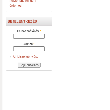
helytörténetről tudni
érdemes!
BEJELENTKEZÉS
Felhasználónév
*
Jelszó
*
Új jelszó igénylése