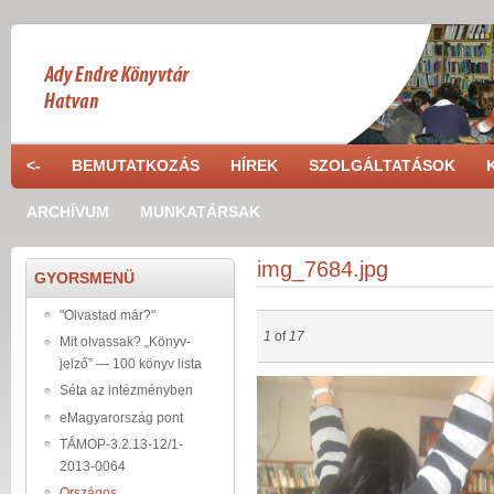
Skip to main content
<-
BEMUTATKOZÁS
HÍREK
SZOLGÁLTATÁSOK
ARCHÍVUM
MUNKATÁRSAK
img_7684.jpg
GYORSMENÜ
"Olvastad már?"
1
of
17
Mit olvassak? „Könyv-
jelző” — 100 könyv lista
img_7684.jpg
Séta az intézményben
eMagyarország pont
TÁMOP-3.2.13-12/1-
2013-0064
Országos