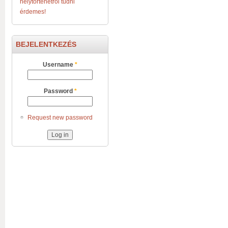
helytörténetről tudni
érdemes!
BEJELENTKEZÉS
Username
*
Password
*
Request new password