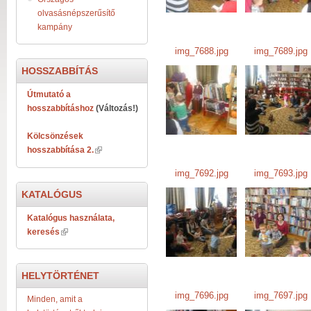
olvasásnépszerűsítő
kampány
img_7688.jpg
img_7689.jpg
HOSSZABBÍTÁS
img_7688.jpg
img_7689.jpg
Útmutató a
hosszabbításhoz
(Változás!)
Kölcsönzések
hosszabbítása 2.
img_7692.jpg
img_7693.jpg
KATALÓGUS
img_7692.jpg
img_7693.jpg
Katalógus használata,
keresés
HELYTÖRTÉNET
img_7696.jpg
img_7697.jpg
Minden, amit a