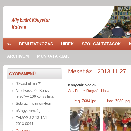
Skip to main content
<-
BEMUTATKOZÁS
HÍREK
SZOLGÁLTATÁSOK
ARCHÍVUM
MUNKATÁRSAK
Meseház - 2013.11.27.
GYORSMENÜ
"Olvastad már?"
Könyvtár oldalak:
Mit olvassak? „Könyv-
Ady Endre Könyvtár, Hatvan
jelző” — 100 könyv lista
img_7684.jpg
img_7685.jpg
Séta az intézményben
img_7684.jpg
img_7685.jpg
eMagyarország pont
TÁMOP-3.2.13-12/1-
2013-0064
Országos