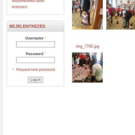
helytörténetről tudni
img_7696.jpg
img_7697.jpg
érdemes!
BEJELENTKEZÉS
Username
*
img_7700.jpg
Password
*
img_7700.jpg
Request new password